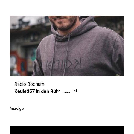
Radio Bochum
play_circle
Keule257 in den Ruhrcharts!
Anzeige