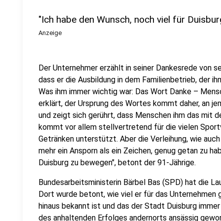
"Ich habe den Wunsch, noch viel für Duisbu
Anzeige
Der Unternehmer erzählt in seiner Dankesrede von se
dass er die Ausbildung in dem Familienbetrieb, der i
Was ihm immer wichtig war: Das Wort Danke – Mensch
erklärt, der Ursprung des Wortes kommt daher, an j
und zeigt sich gerührt, dass Menschen ihm das mit d
kommt vor allem stellvertretend für die vielen Sportv
Getränken unterstützt. Aber die Verleihung, wie auch
mehr ein Ansporn als ein Zeichen, genug getan zu hab
Duisburg zu bewegen", betont der 91-Jährige.
Bundesarbeitsministerin Bärbel Bas (SPD) hat die L
Dort wurde betont, wie viel er für das Unternehmen 
hinaus bekannt ist und das der Stadt Duisburg immer 
des anhaltenden Erfolges andernorts ansässig gewor