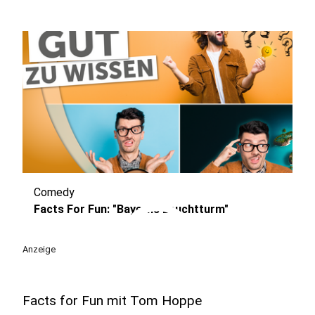
Comedy
play_circle
Facts For Fun: "Bayerns Leuchtturm"
Anzeige
Facts for Fun mit Tom Hoppe