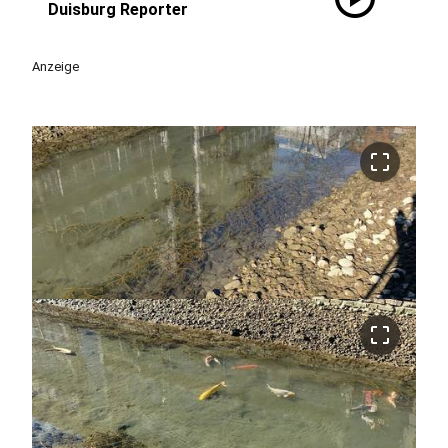
Duisburg Reporter
Anzeige
crop_free
crop_free