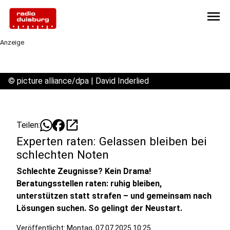
menu
Anzeige
©
picture alliance/dpa | David Inderlied
open_in_new
Teilen:
Experten raten: Gelassen bleiben bei
schlechten Noten
Schlechte Zeugnisse? Kein Drama!
Beratungsstellen raten: ruhig bleiben,
unterstützen statt strafen – und gemeinsam nach
Lösungen suchen. So gelingt der Neustart.
Veröffentlicht:
Montag, 07.07.2025 10:25