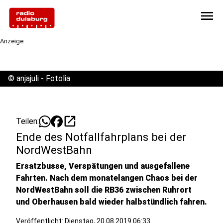
menu
Anzeige
©
anjajuli - Fotolia
open_in_new
Teilen:
Ende des Notfallfahrplans bei der
NordWestBahn
Ersatzbusse, Verspätungen und ausgefallene
Fahrten. Nach dem monatelangen Chaos bei der
NordWestBahn soll die RB36 zwischen Ruhrort
und Oberhausen bald wieder halbstündlich fahren.
Veröffentlicht:
Dienstag, 20.08.2019 06:33