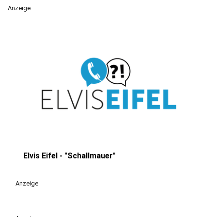
Anzeige
Elvis Eifel - "Schallmauer"
play_circle
Anzeige