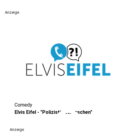
Anzeige
Comedy
play_circle
Elvis Eifel - "Polizistin verarschen"
Anzeige