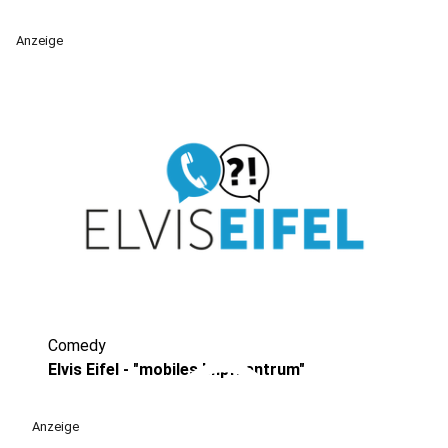
Anzeige
Comedy
play_circle
Elvis Eifel - "mobiles Impfzentrum"
Anzeige