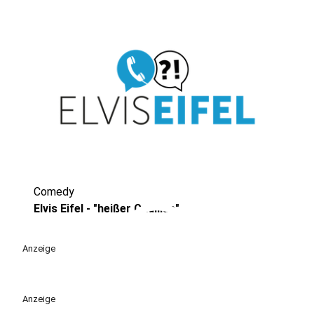
Comedy
play_circle
Elvis Eifel - "heißer Cadillac"
Anzeige
Anzeige