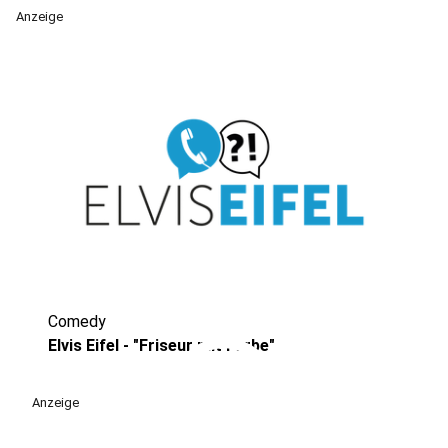
Anzeige
Comedy
play_circle
Elvis Eifel - "Friseur mit Farbe"
Anzeige