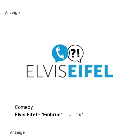
Anzeige
Comedy
play_circle
Elvis Eifel - "Einbruch-Umzug"
Anzeige