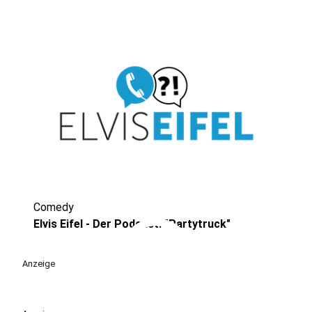
Comedy
play_circle
Elvis Eifel - Der Podcast: "Partytruck"
Anzeige