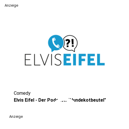
Anzeige
Comedy
play_circle
Elvis Eifel - Der Podcast: "Hundekotbeutel"
Anzeige