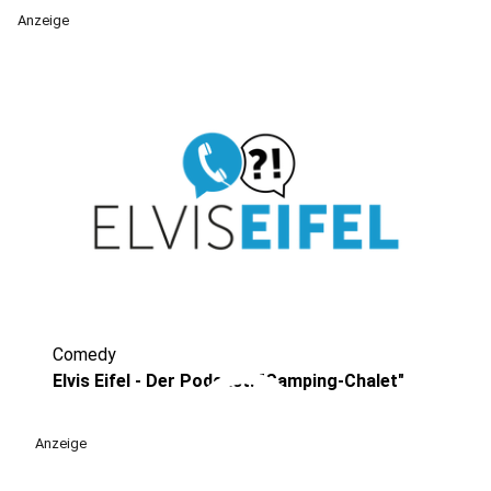
Anzeige
Comedy
play_circle
Elvis Eifel - Der Podcast: "Camping-Chalet"
Anzeige