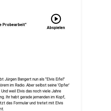
play_circle
se Probearbeit"
Abspielen
bt Jürgen Bangert nun als "Elvis Eifel"
rern im Radio. Aber selbst seine 'Opfer'
Und weil Elvis das noch viele Jahre
g. Ihr habt gerade jemanden im Kopf,
zt das Formular und tretet mit Elvis
ht.