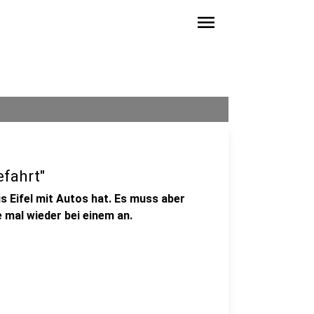
menu
efahrt"
is Eifel mit Autos hat. Es muss aber
e mal wieder bei einem an.