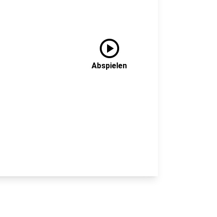
play_circle
Abspielen