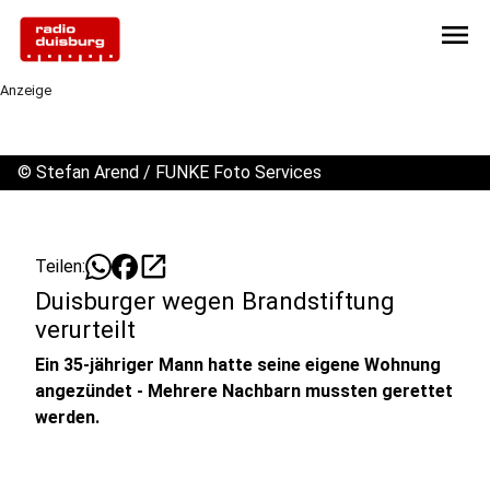
menu
Anzeige
©
Stefan Arend / FUNKE Foto Services
open_in_new
Teilen:
Duisburger wegen Brandstiftung
verurteilt
Ein 35-jähriger Mann hatte seine eigene Wohnung
angezündet - Mehrere Nachbarn mussten gerettet
werden.