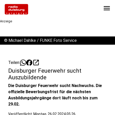
menu
Anzeige
©
Michael Dahlke / FUNKE Foto Service
open_in_new
Teilen:
Duisburger Feuerwehr sucht
Auszubildende
Die Duisburger Feuerwehr sucht Nachwuchs. Die
offizielle Bewerbungsfrist für die nächsten
Ausbildungsjahrgänge dort läuft noch bis zum
29.02.
Veröffentlicht:
Montag, 26.02.2024 05:26