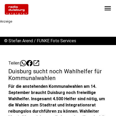
menu
Anzeige
©
Stefan Arend / FUNKE Foto Services
open_in_new
Teilen:
Duisburg sucht noch Wahlhelfer für
Kommunalwahlen
Für die anstehenden Kommunalwahlen am 14.
September braucht Duisburg noch freiwillige
Wahlhelfer. Insgesamt 4.500 Helfer sind nötig, um
die Wahlen zum Stadtrat und Integrationsrat
reibungslos durchführen zu können. Wahlleiter