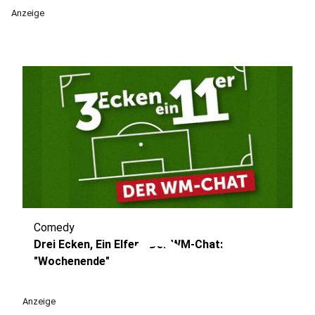
Anzeige
Comedy
play_circle
Drei Ecken, Ein Elfer - Der WM-Chat:
"Wochenende"
Anzeige