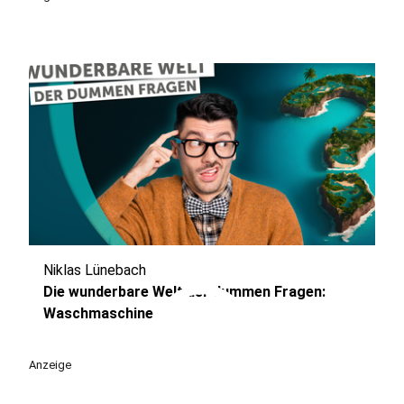
Niklas Lünebach
play_circle
Die wunderbare Welt der dummen Fragen:
Waschmaschine
Anzeige