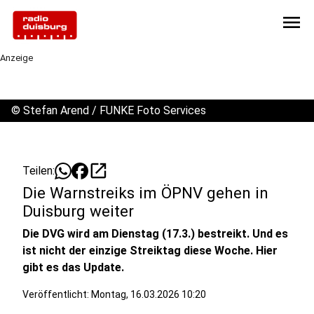
menu
Anzeige
©
Stefan Arend / FUNKE Foto Services
open_in_new
Teilen:
Die Warnstreiks im ÖPNV gehen in
Duisburg weiter
Die DVG wird am Dienstag (17.3.) bestreikt. Und es
ist nicht der einzige Streiktag diese Woche. Hier
gibt es das Update.
Veröffentlicht:
Montag, 16.03.2026 10:20