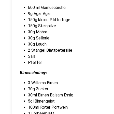
600 ml Gemüsebrühe
9g Agar Agar
150g kleine Pfifferlinge
150g Steinpilze
30g Möhre
30g Sellerie
30g Lauch
2 Stängel Blattpetersilie
Salz
Pfeffer
Birnenchutney:
3 Williams Birnen
70g Zucker
30ml Birnen Balsam Essig
5cl Birnengeist
100ml Roter Portwein
1 Lorbeerblatt