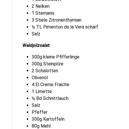
2 Nelken
1 Sternanis
3 Stiele Zitronenthymian
½ TL Pimenton de la Vera scharf
Salz
Waldpilzsalat:
300g kleine Pfifferlinge
300g Steinpilze
2 Schalotten
Olivenöl
4 El Creme Fraiche
1 Limette
½ Bd Schnittlauch
Salz
Pfeffer
300g Kartoffeln
80g Mehl