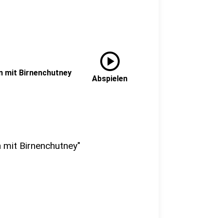
play_circle
n mit Birnenchutney
Abspielen
n mit Birnenchutney"