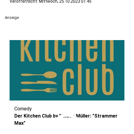
Veröffentlicht:
Mittwoch, 25.10.2023 01:45
Anzeige
Comedy
play_circle
Der Kitchen Club by Nelson Müller: "Strammer
Max"