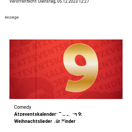
Veröffentlicht:
Dienstag, 05.12.2023 12:27
Anzeige
Comedy
play_circle
Atzeventskalender: Türchen 9:
Weihnachtslieder für Kinder