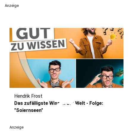
Anzeige
Hendrik Frost
play_circle
Das zufälligste Wissen der Welt - Folge:
"Soiernseen"
Anzeige