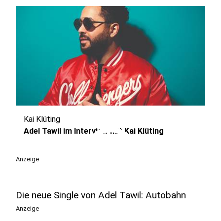
Kai Klüting
play_circle
Adel Tawil im Interview mit Kai Klüting
Anzeige
Die neue Single von Adel Tawil: Autobahn
Anzeige