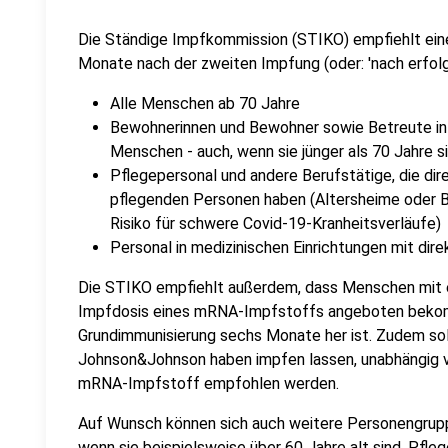
Die Ständige Impfkommission (STIKO) empfiehlt ein
Monate nach der zweiten Impfung (oder: 'nach erfolg
Alle Menschen ab 70 Jahre
Bewohnerinnen und Bewohner sowie Betreute in E
Menschen - auch, wenn sie jünger als 70 Jahre s
Pflegepersonal und andere Berufstätige, die di
pflegenden Personen haben (Altersheime oder
Risiko für schwere Covid-19-Kranheitsverläufe)
Personal in medizinischen Einrichtungen mit dir
Die STIKO empfiehlt außerdem, dass Menschen mit ei
Impfdosis eines mRNA-Impfstoffs angeboten bekom
Grundimmunisierung sechs Monate her ist. Zudem sol
Johnson&Johnson haben impfen lassen, unabhängig v
mRNA-Impfstoff empfohlen werden.
Auf Wunsch können sich auch weitere Personengrup
wenn sie beispielsweise über 60 Jahre alt sind, Pfleg