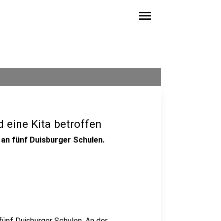
menu
 eine Kita betroffen
 an fünf Duisburger Schulen.
fünf Duisburger Schulen. An der