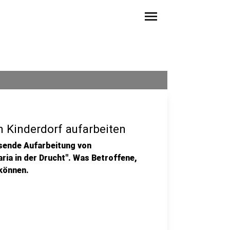
menu
m Kinderdorf aufarbeiten
ssende Aufarbeitung von
ia in der Drucht". Was Betroffene,
 können.