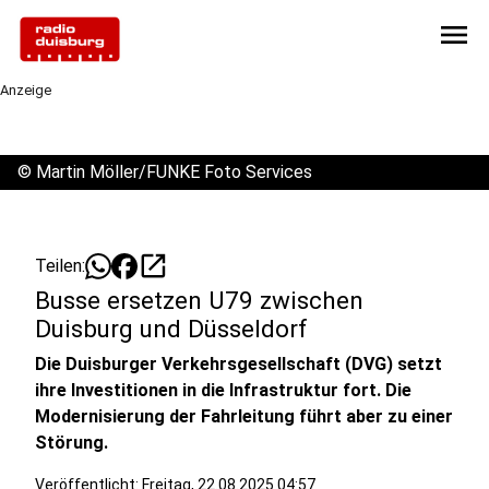
menu
Anzeige
©
Martin Möller/FUNKE Foto Services
open_in_new
Teilen:
Busse ersetzen U79 zwischen
Duisburg und Düsseldorf
Die Duisburger Verkehrsgesellschaft (DVG) setzt
ihre Investitionen in die Infrastruktur fort. Die
Modernisierung der Fahrleitung führt aber zu einer
Störung.
Veröffentlicht:
Freitag, 22.08.2025 04:57