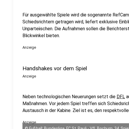
Für ausgewählte Spiele wird die sogenannte RefCam 
Schiedsrichtern getragen wird, liefert exklusive Einb
Unparteiischen. Die Aufnahmen sollen die Berichters
Blickwinkel bieten.
Anzeige
Handshakes vor dem Spiel
Anzeige
Neben technologischen Neuerungen setzt die
DFL
a
Maßnahmen. Vor jedem Spiel treffen sich Schiedsrich
Austausch in der Kabine. Ziel ist es, den respektvoll
Anzeige
©
Fußball: Bundesliga, FC St. Pauli - VfL Bochum, 34. Spiel