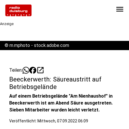
menu
Anzeige
©
m.mphoto - stock.adobe.com
open_in_new
Teilen:
Beeckerwerth: Säureaustritt auf
Betriebsgelände
Auf einem Betriebsgelände "Am Nienhaushof" in
Beeckerwerth ist am Abend Säure ausgetreten.
Sieben Mitarbeiter wurden leicht verletzt.
Veröffentlicht:
Mittwoch, 07.09.2022 06:09