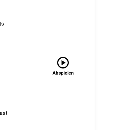
ts
play_circle
Abspielen
ast