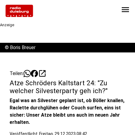
menu
Anzeige
©
Boris Breuer
open_in_new
Teilen:
Atze Schröders Kaltstart 24: "Zu
welcher Silvesterparty geh ich?"
Egal was an Silvester geplant ist, ob Böller knallen,
Raclette durchglühen oder Couch surfen, eins ist
sicher: Unser Atze bleibt uns auch im neuen Jahr
erhalten.
Veröffentlicht:
Freitag, 29.12.2023 08:42