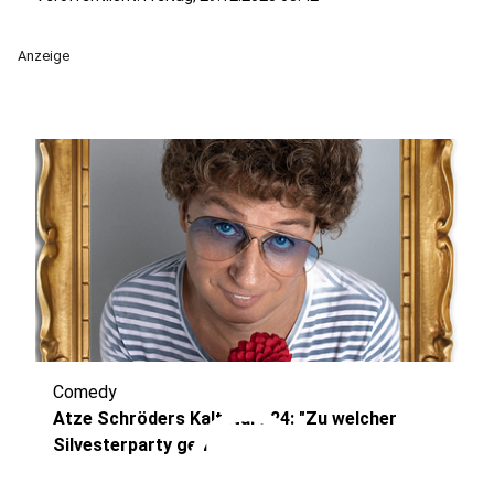
Anzeige
Comedy
play_circle
Atze Schröders Kaltstart 24: "Zu welcher
Silvesterparty geh