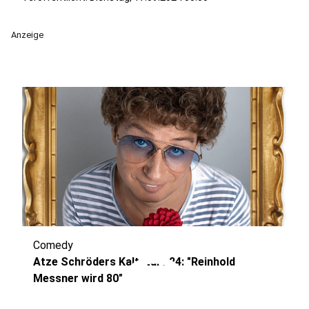
Anzeige
Comedy
play_circle
Atze Schröders Kaltstart 24: "Reinhold
Messner wird 80"