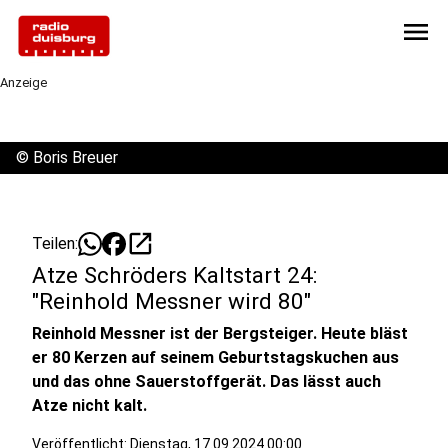
menu
Anzeige
©
Boris Breuer
open_in_new
Teilen:
Atze Schröders Kaltstart 24:
"Reinhold Messner wird 80"
Reinhold Messner ist der Bergsteiger. Heute bläst
er 80 Kerzen auf seinem Geburtstagskuchen aus
und das ohne Sauerstoffgerät. Das lässt auch
Atze nicht kalt.
Veröffentlicht:
Dienstag, 17.09.2024 00:00