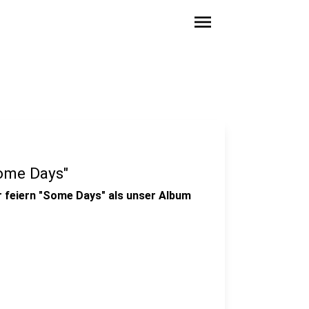
menu
Some Days"
r feiern "Some Days" als unser Album