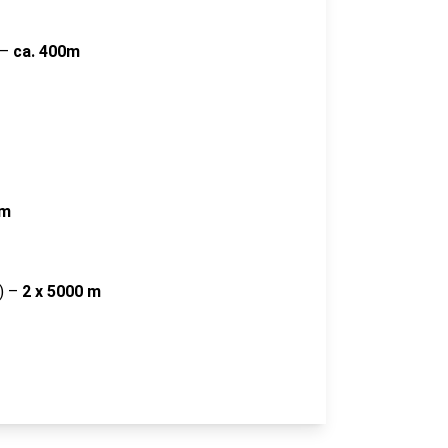
 –
ca. 400m
 m
1) –
2 x 5000 m